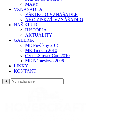
MAPY
VZNÁŠADLÁ
VŠETKO O VZNÁŠADLE
AKO ZÍSKAŤ VZNÁŠADLO
NÁŠ KLUB
HISTÓRIA
AKTUALITY
GALÉRIA
ME Piešťany 2015
ME Trenčín 2010
Czech-Slovak Cup 2010
ME Námestovo 2008
LINKY
KONTAKT