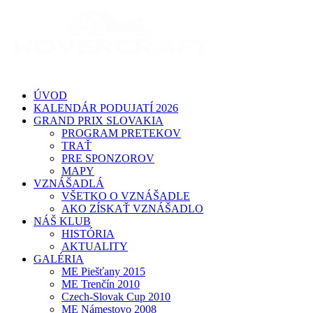
ÚVOD
KALENDÁR PODUJATÍ 2026
GRAND PRIX SLOVAKIA
PROGRAM PRETEKOV
TRAŤ
PRE SPONZOROV
MAPY
VZNÁŠADLÁ
VŠETKO O VZNÁŠADLE
AKO ZÍSKAŤ VZNÁŠADLO
NÁŠ KLUB
HISTÓRIA
AKTUALITY
GALÉRIA
ME Piešťany 2015
ME Trenčín 2010
Czech-Slovak Cup 2010
ME Námestovo 2008