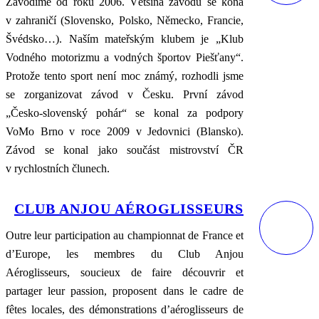
Závodíme od roku 2006. Většina závodů se koná
v zahraničí (Slovensko, Polsko, Německo, Francie,
Švédsko…). Naším mateřským klubem je „Klub
Vodného motorizmu a vodných športov Piešťany“.
Protože tento sport není moc známý, rozhodli jsme
se zorganizovat závod v Česku. První závod
„Česko-
slovenský pohár“ se konal za podpory
VoMo Brno v roce 2009 v Jedovnici (Blansko).
Závod se konal jako součást mistrovství ČR
v rychlostních člunech.
CLUB ANJOU AÉROGLISSEURS
Outre leur participation au championnat de France et
d’Europe, les membres du Club Anjou
Aéroglisseurs, soucieux de faire découvrir et
partager leur passion, proposent dans le cadre de
fêtes locales, des démonstrations d’aéroglisseurs de